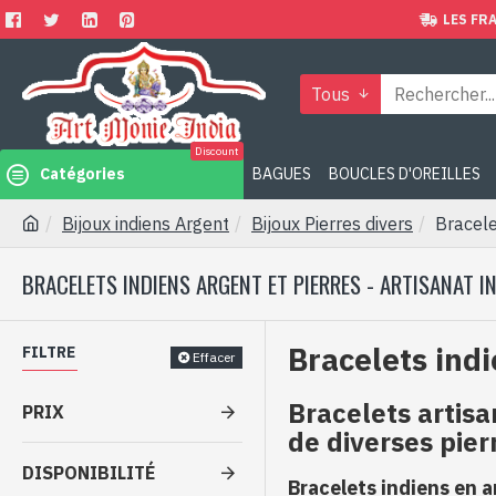
LES FRA
Tous
Discount
Catégories
BAGUES
BOUCLES D'OREILLES
Bijoux indiens Argent
Bijoux Pierres divers
Bracele
BRACELETS INDIENS ARGENT ET PIERRES - ARTISANAT I
Bracelets indi
FILTRE
Effacer
Bracelets artis
PRIX
de diverses pier
DISPONIBILITÉ
Bracelets indiens en a