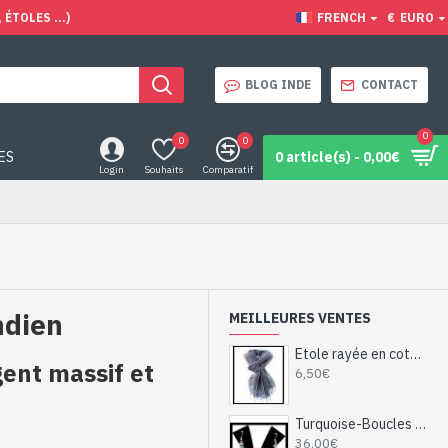
ÉTOLES ...)
FRENCH
€
EURO
BLOG INDE
CONTACT
0
0
0
ES
0 article(s) - 0,00€
Login
Souhaits
Comparatif
ndien
MEILLEURES VENTES
Etole rayée en coton et viscose - Etole indienne
ent massif et
6,50€
Turquoise-Boucles d'Oreilles indiennes Turquoise-Bijoux Inde
36,00€