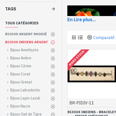
TAGS
En Lire plus...
TOUS CATÉGORIES
BIJOUX ARGENT RHODIÉ
Comparatif 
BIJOUX INDIENS ARGENT
Bijoux Amethyste
HORS STOCK
Bijoux Ambre
Bijoux Citrine
Bijoux Corail
Bijoux Grenat
Bijouterie en ligne
vous pr
bijoux en argent et pierre
Bijoux Labradorite
naturelles
telles que l’ony
Bijoux Lapis-Lazuli
artisanalement en Inde
s
BR-PIDIV-11
Bijoux Nacre
rend encore plus lumineux
BIJOUX INDIENS - BRACELE
Bijoux Oeil de Tigre