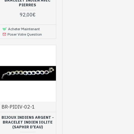
BRACELET INDIEN AVEC
urelles semi précieuses
,
PIERRES
us pourrez ainsi bénéficier
u par des artisans dotés
92,00€
intéressants.
Acheter Maintenant
es pour une
Poser Votre Question
BR-PIDIV-02-1
BIJOUX INDIENS ARGENT -
BRACELET INDIEN IOLITE
(SAPHIR D'EAU)