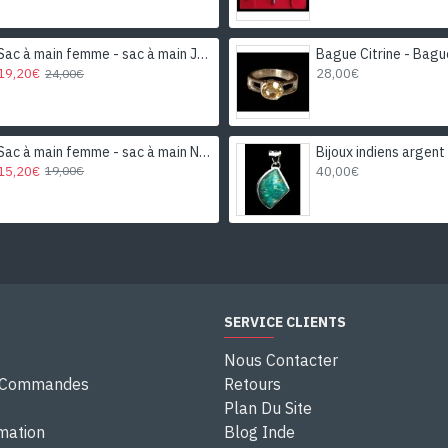
Sac à main femme - sac à main Jaune-Moutarde
19,20€
28,00€
24,00€
Sac à main femme - sac à main Noir
15,20€
40,00€
19,00€
SERVICE CLIENTS
Nous Contacter
e Commandes
Retours
Plan Du Site
rmation
Blog Inde