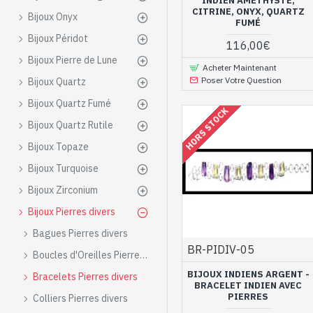
INDIEN AMÉTHYSTE,
Bracelets fabriqués avec l
CITRINE, ONYX, QUARTZ
Bijoux Onyx
au contact de la peau, l'én
FUMÉ
des vertus de chaque pierr
Bijoux Péridot
116,00€
d’un savoir-faire ancestral,
Bijoux Pierre de Lune
Acheter Maintenant
Des bracelets in
Poser Votre Question
Bijoux Quartz
touche d'original
Bijoux Quartz Fumé
HORS STOCK
Bijoux Quartz Rutile
Bijoux Topaze
Bijoux Turquoise
Bijoux Zirconium
Bijoux Pierres divers
Bagues Pierres divers
BR-PIDIV-05
Boucles d'Oreilles Pierres divers
BIJOUX INDIENS ARGENT -
Bracelets Pierres divers
BRACELET INDIEN AVEC
PIERRES
Colliers Pierres divers