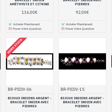
BRACELET INDIEN
BRACELET INDIEN AVEC
e plus grand soin et réalisés exclusivement avec des
pierres nat
AMÉTHYSTE ET CITRINE
PIERRES
ergie de la pierre entre en résonance avec l'énergie du corps. Vo
e sertie sur ces
bijoux indiens
. Envie d’un joli
bijou artisanal
conç
116,00€
92,00€
 c’est le moment de se faire plaisir en profitant de nos prix très 
Acheter Maintenant
Acheter Maintenant
diens lumineux composés de diverses pierr
Poser Votre Question
Poser Votre Question
ité
HORS STOCK
BR-PIDIV-06
BR-PIDIV-15
BIJOUX INDIENS ARGENT -
BIJOUX INDIENS ARGENT -
BRACELET INDIEN AVEC
BRACELET INDIEN AVEC
PIERRES
PIERRES