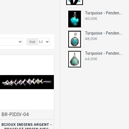
Turquoise - Pendentif indien Turquoise - Bijoux Inde
40,00€
Turquoise - Pendentif indien Turquoise - Bijoux Inde
48,00€
Voir
Turquoise - Pendentif indien Turquoise - Bijoux Inde
64,00€
la collection de
différentes
pierres
lets conçus
touche d’originalité et les
BR-PIDIV-04
BIJOUX INDIENS ARGENT -