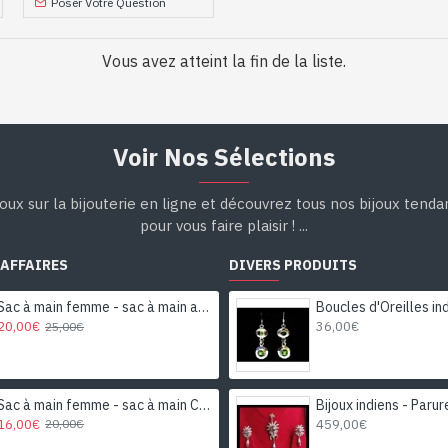
Poser Votre Question
Vous avez atteint la fin de la liste.
Voir Nos Sélections
oux sur la bijouterie en ligne et découvrez tous nos bijoux tend
pour vous faire plaisir ! ...
 AFFAIRES
DIVERS PRODUITS
Sac à main femme - sac à main avec motifs
20,00€
36,00€
25,00€
Sac à main femme - sac à main Caramel
16,00€
459,00€
20,00€