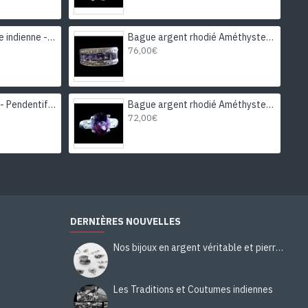
Bague Citrine - Bague indienne - Bijoux indiens
Bague argent rhodié Améthyste naturelle
76,00€
Bijoux indiens argent - Pendentif indien Agate
Bague argent rhodié Améthyste naturelle
72,00€
DERNIÈRES NOUVELLES
Nos bijoux en argent véritable et pierres naturelles
Les Traditions et Coutumes indiennes