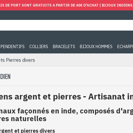
IS DE PORT SONT GRATUITS A PARTIR DE 40€ D'ACHAT ( BIJOUX INDIENS, 
PENDENTIFS
COLLIERS
BRACELETS
BIJOUX HOMMES
ECHARP
ts Pierres divers
NDIEN
ens argent et pierres - Artisanat i
anaux façonnés en inde, composés d'arg
res naturelles
rgent et pierres divers