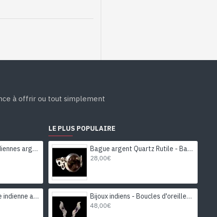
ance à offrir ou tout simplement
LE PLUS POPULAIRE
Boucles d'Oreilles indiennes argent et Péridot - Bijoux Inde
Bague argent Quartz Rutile - Bague indienne - Bijoux indiens
28,00€
Bijoux indiens - Parure indienne avec saphir étoilé et diamant
Bijoux indiens - Boucles d'oreilles indiennes rhodiées Améthyste
48,00€