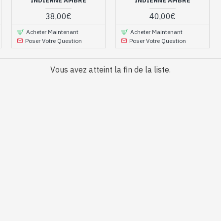
INDIENNE AMBRE
INDIENNE AMBRE
pierre.
38,00€
40,00€
e pologne, bijoux femme de notre bijouter
Acheter Maintenant
Acheter Maintenant
Poser Votre Question
Poser Votre Question
ijoux pour composer votre parure, parcourez dès maintenant nos
ne
.Envie également de
boucles d’oreilles
, d’un joli
bracelet
ou d’
Vous avez atteint la fin de la liste.
x pour acquérir de jolis bijoux indiens de qualité !
 en argent et Ambre de Pologne naturel qu