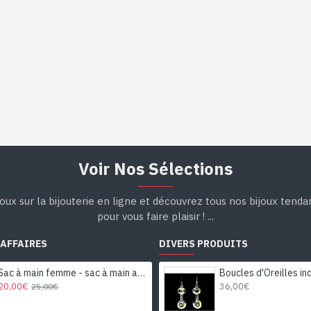
Voir Nos Sélections
oux sur la bijouterie en ligne et découvrez tous nos bijoux tend
pour vous faire plaisir ! ...
 AFFAIRES
DIVERS PRODUITS
Sac à main femme - sac à main avec motifs
20,00€
36,00€
25,00€