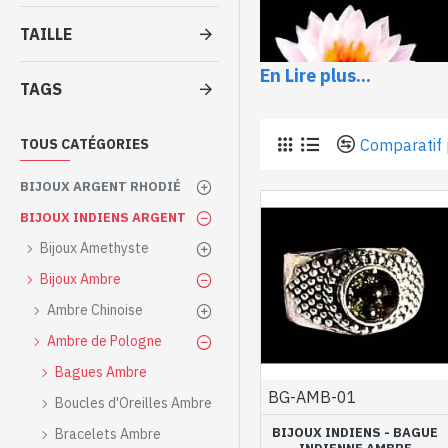
TAILLE
En Lire plus...
TAGS
Comparatif 
TOUS CATÉGORIES
BIJOUX ARGENT RHODIÉ
BIJOUX INDIENS ARGENT
Bijoux Amethyste
Bijoux Ambre
Vous trouverez ici des
bagu
Ambre Chinoise
l’ambre vert avec des petit
Ambre de Pologne
Bagues en Ambre
Bagues Ambre
pour femme
BG-AMB-01
Boucles d'Oreilles Ambre
Les montures en argent mass
BIJOUX INDIENS - BAGUE
Bracelets Ambre
Ces pierres ont été créées