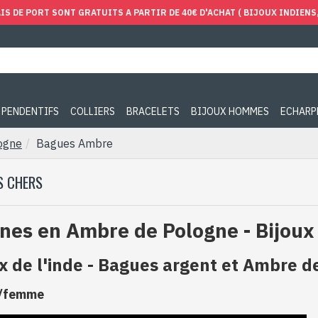
IS DE PORT SONT GRATUITS A PARTIR DE 40€ D'ACHAT ( BIJOUX INDIENS, 
PENDENTIFS
COLLIERS
BRACELETS
BIJOUX HOMMES
ECHARP
ogne
Bagues Ambre
S CHERS
nes en Ambre de Pologne - Bijoux
ux de l'inde - Bagues argent et Ambre 
/femme