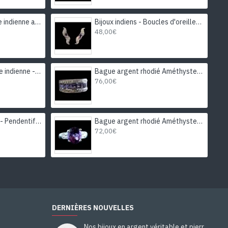
Bijoux indiens - Parure indienne avec saphir étoilé et diamant
Bijoux indiens - Boucles d'oreilles indiennes rhodiées Améthyste
48,00€
Bague Citrine - Bague indienne - Bijoux indiens
Bague argent rhodié Améthyste naturelle
76,00€
Bijoux indiens argent - Pendentif indien Agate
Bague argent rhodié Améthyste naturelle
72,00€
DERNIÈRES NOUVELLES
Nos bijoux en argent véritable et pierres naturelles