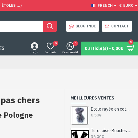
ÉTOLES ...)
FRENCH
€
EURO
BLOG INDE
CONTACT
0
0
0
ES
0 article(s) - 0,00€
Login
Souhaits
Comparatif
 pas chers
MEILLEURES VENTES
Etole rayée en coton et viscose - Etole indienne
de Pologne
6,50€
Turquoise-Boucles d'Oreilles indiennes Turquoise-Bijoux Inde
36,00€