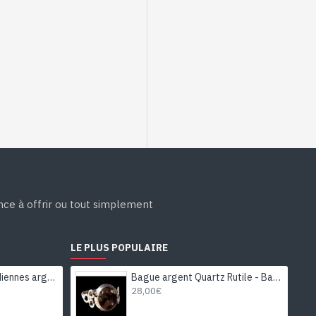
ance à offrir ou tout simplement
LE PLUS POPULAIRE
Boucles d'Oreilles indiennes argent et Péridot - Bijoux Inde
Bague argent Quartz Rutile - Bague indienne - Bijoux indiens
28,00€