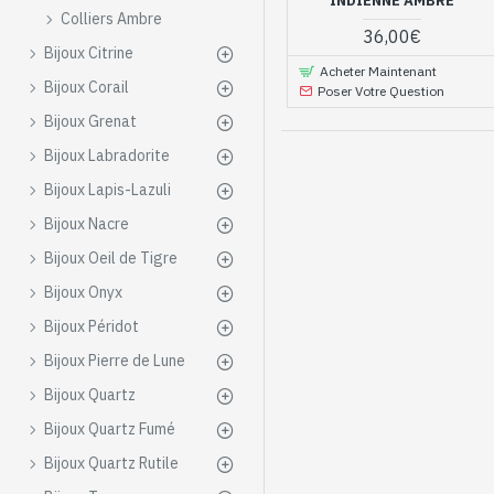
INDIENNE AMBRE
Colliers Ambre
solide ressemblant à de la 
36,00€
Bijoux Citrine
Bijoux en Ambre d
Acheter Maintenant
Bijoux Corail
Poser Votre Question
Vous recherchez d’autres b
Bijoux Grenat
bijoux en Ambre de polog
Bijoux Labradorite
maintenant de nos petits pri
Bijoux Lapis-Lazuli
Bagues indiennes
plus que vous
Bijoux Nacre
Bijoux Oeil de Tigre
Bijoux Onyx
Bijoux Péridot
Bijoux Pierre de Lune
Bijoux Quartz
Bijoux Quartz Fumé
Bijoux Quartz Rutile