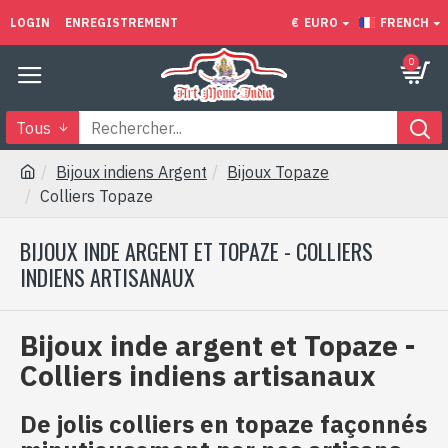
LOGIN
ENREGISTREMENT
€
EURO
FRENCH
0
Tous
Bijoux indiens Argent
Bijoux Topaze
Colliers Topaze
BIJOUX INDE ARGENT ET TOPAZE - COLLIERS
INDIENS ARTISANAUX
Bijoux inde argent et Topaze -
Colliers indiens artisanaux
De jolis colliers en topaze façonnés