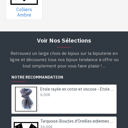
Colliers
Ambre
Voir Nos Sélections
Retrouvez un large choix de bijoux sur la bijouterie en
ligne et découvrez tous nos bijoux tendance à offrir ou
tout simplement pour vous faire plaisir ! ...
NOTRE RECOMMANDATION
Etole rayée en coton et viscose - Etole indienne
6,50€
Turquoise-Boucles d'Oreilles indiennes Turquoise-Bijoux Inde
36,00€