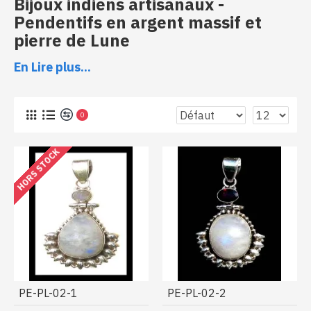
Bijoux indiens artisanaux -
Pendentifs en argent massif et
pierre de Lune
En Lire plus...
Pendentifs en argent et pierre de lune naturelle
0
HORS STOCK
PE-PL-02-1
PE-PL-02-2
Vous trouverez ici une collection de