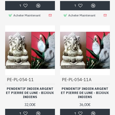
bijoux, cela voudra dire que ce bijou est fait pour vous et
qu’il vous apportera le meilleur.
Acheter Maintenant
Acheter Maintenant
Vous allez aimer ces pendentifs
indiens argent et pierre de Lune (très
beaux reflets).
PE-PL-054-11
PE-PL-054-11A
PENDENTIF INDIEN ARGENT
PENDENTIF INDIEN ARGENT
ET PIERRE DE LUNE - BIJOUX
ET PIERRE DE LUNE - BIJOUX
INDIENS
INDIENS
32,00€
36,00€